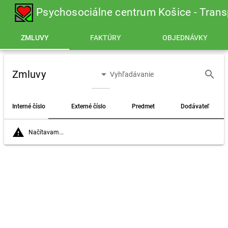
Psychosociálne centrum Košice - Trans
ZMLUVY
FAKTÚRY
OBJEDNÁVKY
Zmluvy
arrow_drop_down
search
Rok:
Interné číslo
Externé číslo
Predmet
Dodávateľ
warning
Načítavam...